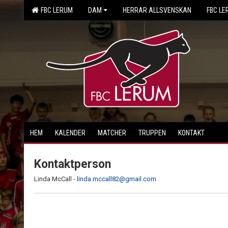
FBC LERUM
DAM
HERRAR ALLSVENSKAN
FBC LE
HEM
KALENDER
MATCHER
TRUPPEN
KONTAKT
Kontaktperson
Linda McCall -
linda.mccall82@gmail.com