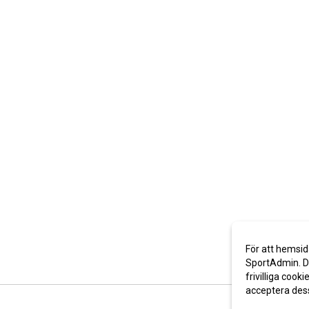
För att hemsid
SportAdmin. De
frivilliga cooki
acceptera des