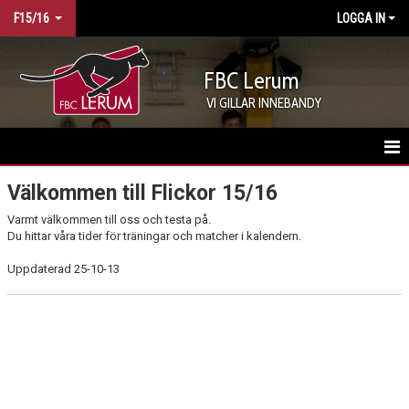
F15/16
LOGGA IN
FBC Lerum
VI GILLAR INNEBANDY
HEM
Välkommen till Flickor 15/16
Varmt välkommen till oss och testa på.
KALENDER
Du hittar våra tider för träningar och matcher i kalendern.
MATCHER
Uppdaterad 25-10-13
TRUPPEN
BILDGALLERI
KONTAKT