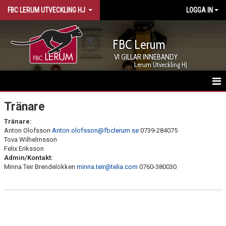
FBC LERUM UTVECKLING HJ
LOGGA IN
FBC Lerum
VI GILLAR INNEBANDY
Lerum Utveckling HJ
HEM
Tränare
Tränare:
NYHETER
Anton Olofsson
Anton.olofsson@fbclerum.se
0739-284075
Tova Wilhelmsson
KALENDER
Felix Eriksson
Admin/Kontakt:
TRUPPEN
Minna Teir Brendelökken
minna.teir@telia.com
0760-380030
BILDGALLERI
DOKUMENT