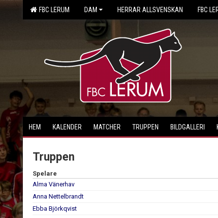
FBC LERUM
DAM
HERRAR ALLSVENSKAN
FBC LE
HEM
KALENDER
MATCHER
TRUPPEN
BILDGALLERI
Truppen
Spelare
Alma Vänerhav
Anna Nettelbrandt
Ebba Björkqvist