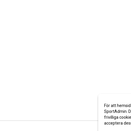
För att hemsid
SportAdmin. De
frivilliga cooki
acceptera des