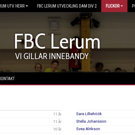
RUM UTV. HERR
FBC LERUM UTVECKLING DAM DIV 2
FLICKOR
P
FBC Lerum
VI GILLAR INNEBANDY
KONTAKT
Sara Lilliehöök
11 år
Stella Johansson
11 år
Svea Alrikson
10 år