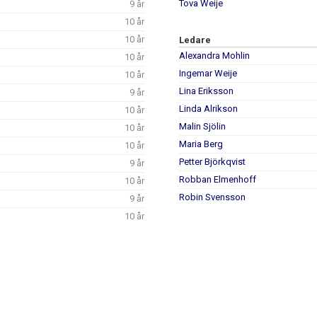
Tova Weije
9 år
10 år
10 år
Ledare
Alexandra Mohlin
10 år
Ingemar Weije
10 år
Lina Eriksson
9 år
Linda Alrikson
10 år
Malin Sjölin
10 år
Maria Berg
10 år
Petter Björkqvist
9 år
Robban Elmenhoff
10 år
Robin Svensson
9 år
10 år