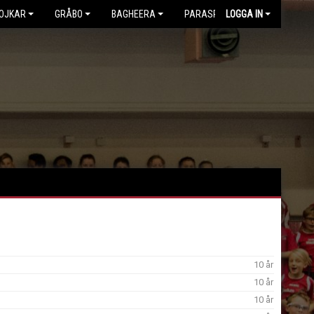
OJKAR
GRÅBO
BAGHEERA
PARASPORT
LOGGA IN
10 år
10 år
10 år