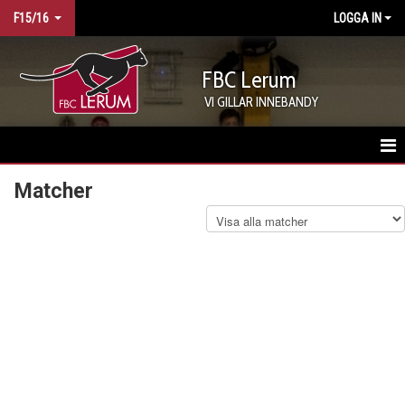
F15/16
LOGGA IN
FBC Lerum
VI GILLAR INNEBANDY
HEM
Matcher
KALENDER
MATCHER
TRUPPEN
BILDGALLERI
KONTAKT